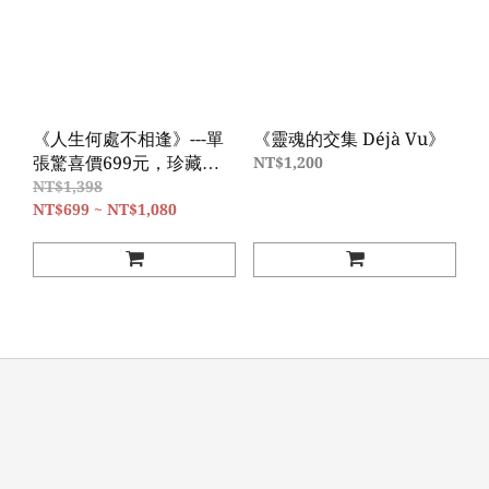
《人生何處不相逢》---單
《靈魂的交集 Déjà Vu》
張驚喜價699元，珍藏送
NT$1,200
禮兩相宜兩張特價1080元
NT$1,398
NT$699 ~ NT$1,080