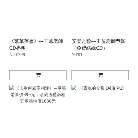
《繁華落盡》---王薀老師
安樂之歌—王薀老師恭頌
CD專輯
（免費結緣CD）
NT$799
NT$1