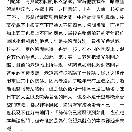
門絕學，有別於坊間的麻衣諸家。當時他教我在一暗室僅
留星點燭光，在壁上留一八開畫紙，上有一人像，起初從
三停，上停是從髮際到兩眉之間，中停從雙眉到鼻準，接
著從鼻下山根直至下巴塗以不同顏色，瞬間辨識，而後再
加上五官也塗上不同的顏色，最後在整個臉部的流年部位
塗以相似和異別他色，也是要瞬間分別，最後光色遞減，
也要在一定的瞬間觀得，再進一步，在不同的區塊上，混
……
合其他的顏色
如此一來，某一日老道把燈光洞開之
際，眼前的老道臉上所呈現一切諸色如明鏡般洞然開見，
甚至於直透皮層，老道當時從我講了一段話，從此之後便
能掌握其中的奧妙。因為老道到了晚年患有血糖之疾，漸
漸地雙眼無法睹物，但是他的觀相一術早已遠近馳名，連
日本的大臣以及歐美著名的聞人，也都不遠千里專機來台
……
登門求教，都說神準無比，紛紛擊掌讚嘆驚奇不已
一
度我忍不住好奇地問：「師傅您已經弱視到如此，夜晚根
本無法出門，但奇怪的是為何您望氣觀色的本事卻絲毫未
……
減
。