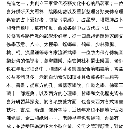
先進之一，共創立三家當代茶藝文化中心的品茗家；一位
喜好鑽研天文曆算、陰陽術數以及重新整理各類失傳命理
典籍的占卜愛好者，包括《易經》、占星學、塔羅牌占卜
和奇門遁甲，還有印度、西藏各類中西古代占卜法
⋯⋯
一
位修習各路門派的武學愛好者，從十四歲起追隨道家師父
修學形意、八卦、太極拳、螳螂拳、鶴拳、少林彈腿、
槍、棍、流星錘等等各家流派武學；一位致力保存傳統音
樂薪傳的倡導者，創辦國樂、南管樂社和爵士樂團。老師
也在年度演唱會中，和國內著名樂團配合演唱義演，裨益
公益團體良多。老師自幼素愛閱讀並且收藏各類古籍善
本、書畫，從東方的孔、孟儒家學說、仙道之學、佛家三
藏十二部經典，以及西方的心理學、哲學和文化歷史皆有
喜好研習與探究。於各項技藝方面，包含東西方各式繪畫
技巧、書法、瑜珈、健身等等，近幾年來也不斷地研習歐
洲瓷畫、金工和紙雕
⋯⋯
。老師早年也曾經商、創業有
成，並曾受聘為諸多大小型企業、公司之管理顧問，對於