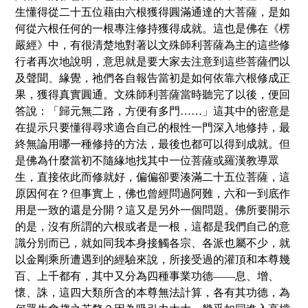
生懂得從二十五位藉由六根獲得圓滿通達的大菩薩，是如
何從六根任何的一根專注修持獲得成就。這也是佛在《楞
嚴經》中，有很清楚地對著以文殊師利菩薩為主的這些修
行者再次地
說
明，意思就是要大家去注意到這些菩薩們以
及聲聞、緣覺，
祂
們各自報告當初是如何依靠六根修成正
果，獲得真實圓通。文殊師利菩薩當時聽完了以後，便回
答
說
：「歸元無二路，方便有多門……」這其中的密意是
在提示只要懂得尋求適合自己的根性一門深入地修持，最
終無論用哪一種修持的方法，最後也都可以得到成就。但
是佛為什麼當初不隨緣地找其中一位菩薩或羅漢教導眾
生，直接依此而修就好，偏偏卻要湊滿二十五位菩薩，這
原因何在？但事實上，佛也曾經問過阿難，六和一到底作
用是一致的還是分開？這又是另外一個問題。佛所要開示
的是，沒有所謂的六根或者是一根，這都是我們自己的意
識分別而已，就如同我本身接觸各宗、各派也屬不少，就
以金剛乘所遭遇到的經驗來
說
，所接受過的灌頂和本尊幾
百、上千都有，其中又分為四種事業功德——息、增、
懷、誅，這四大類所含的本尊無法計算，各有其功德，為