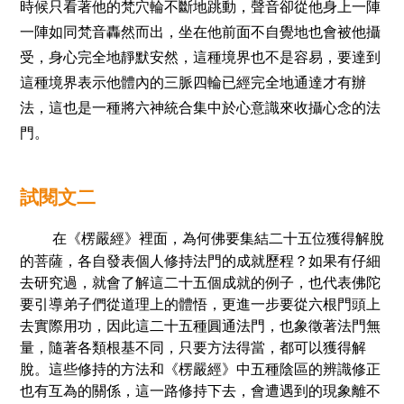
時候只看著他的梵穴輪不斷地跳動，聲音卻從他身上一陣
一陣如同梵音轟然而出，坐在他前面不自覺地也會被他攝
受，身心完全地靜默安然，這種境界也不是容易，要達到
這種境界表示他體內的三脈四輪已經完全地通達才有辦
法，這也是一種將六神統合集中於心意識來收攝心念的法
門。
試
閱
文二
在《楞嚴經》裡面，為何佛要集結二十五位獲得解
脫
的菩薩，各自發表個人修持法門的成就歷程？如果有仔細
去研究過，就會了解這二十五個成就的例子，也代表佛陀
要引導弟子們從道理上的體悟，更進一步要從六根門頭上
去實際用功，因此這二十五種圓通法門，也象徵著法門無
量，隨著各類根基不同，只要方法得當，都可以獲得解
脫
。這些修持的方法和《楞嚴經》中五種陰區的辨識修正
也有互為的關係，這一路修持下去，會遭遇到的現象離不