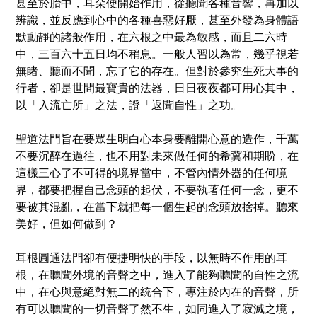
甚至於胎中，耳
朵
便開始作用，從聽聞各種音響，再加以
辨識，並反應到心中的各種喜惡好厭，甚至外發為身體語
默動靜的諸般作用，在六根之中最為敏感，而且二六時
中，三百六十五日均不稍息。一般人習以為常，幾乎視若
無睹、聽而不聞，忘了它的存在。但對於參究生死大事的
行者，卻是世間最寶貴的法器，日日夜夜都可用心其中，
以「入流亡所」之法，證「返聞自性」之功。
聖道法門旨在要眾生明白心本身要離開心意的造作，千萬
不要沉醉在過往，也不用對未來做任何的希冀和期盼，在
這樣三心了不可得的境界當中，不管
內
情外器的任何境
界，都要把握自己念頭的起伏，不要執著任何一念，更不
要被其混亂，在當下就把每一個生起的念頭放捨掉。聽來
美好，但如何做到？
耳根圓通法門卻有便捷明快的手段，以無時不作用的耳
根，在聽聞外境的音聲之中，進入了能
夠
聽聞的自性之流
中，在心與意
絕
對無二的統合下，專注於
內
在的音聲，所
有可以聽聞的一切音聲了然不生，如同進入了寂滅之境，