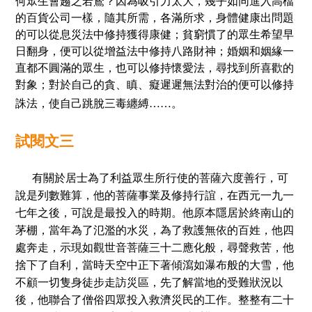
何眾生會趨之若鶩？因為吸引力太大，幾乎如同進入高檔
的百貨公司一樣，隨其所需，各滿所求，身體健康出問題
的可以從息災法中修持獲得康健；貧窮慣了的眾生希望早
日翻身，便可以從增益法中修持八路財神；婚姻和姻緣一
直都不圓滿的眾生，也可以修持懷愛法，尋找到所喜歡的
對象；對於自己的貪、瞋、癡遲遲無法對治的便可以修持
三毒纏縛……。
誅法，使自己跳
脫
試
閱
文三
有關於居士為了利益眾生所行使的菩薩六度善行，可
說是列數難算，他的菩薩事業及修持行誼，在西元一九一
七年之後，可說是最投入的時期。他原本隱居於終南山的
茅棚，當年為了氾濫的水災，為了救護無依的百姓，他四
處奔走，示現如觀世音菩薩三十二應化般，尋聲救苦，他
捨下了自利，當時天空中正下著傾瀉如瀑布般的大雪，他
不顧一切隻身徒步走訪災區，先了解當地的受難狀況以
後，他聯合了僧俗四眾投入救濟災民的工作。整整有二十