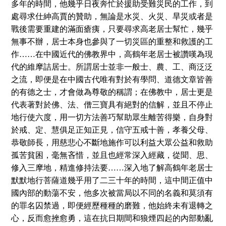
多年的時間，他幾乎日夜奔忙於援助受難災民的工作，到
處尋求仕紳高賈的贊助，無論是水災、火災、旱災或者是
戰後需要重建的滿面瘡痍，只要尋求高老居士幫忙，幾乎
無事不辦，居士本身也參與了一切災區的重整和救護的工
作
……
在中國近代的佛教界中，高鶴年老居士被讚嘆為現
代的維摩詰居士。所謂居士並非一般士、農、工、商泛泛
之流，即便是在中國古代唯有對於有學問、道德文章皆善
的有德之士，才會做為尊敬的稱謂；在佛教中，居士更是
代表著對於佛、法、僧三寶具有絕對的信解，並且不停止
地行使六度，用一切方法善巧幫助眾生離苦得樂，自身對
於戒、定、慧俱足正知正見，信守五戒十善，孝養父母、
恭敬師長，用慈悲心不斷地施作可以利益大眾公益和救助
孤苦貧困，毫無吝惜，並且也經常深入經藏，從聞、思、
修入三摩地，精進修持法要
……
深入地了解高鶴年老居士
默默地行菩薩道幾乎用了二三十年的時間，這中間正值中
國內部的動蕩不安，他多次被當局以不同的名義和莫須有
的罪名囚禁過，即便經歷種種的磨難，他始終未有退轉之
心，反而愈挫愈勇，這在抗日期間和狼煙四起的內部動亂