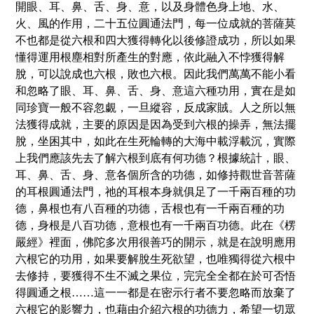
開眼、耳、鼻、舌、身、意，以及身體色身上地、水、
火、風的作用，二十五位圓通法門，每一位成就的菩薩莫
不也都是從六根和四大獲得轉化以後修證成功，所以如果
懂得運用根塵相對所
產
生的對應，依此融入不悖獲得解
脫
，可以
說
成也六根，敗也六根。因此我們萬萬不能小看
和忽略了眼、耳、鼻、舌、身、意這六種功用，實在是如
同珍寶一般不容忽覷，一旦縱容，反成家賊。人之所以無
法獲得成就，主要的原因是因為受到六根的操弄，無法擺
脫
，坐困其中，如此在生死輪轉的大海中載浮載沉，實際
上我們應該先去了解六根到底有何功德？根據統計，眼、
耳、鼻、舌、身、意各個所含的功德，如修持觀世音菩薩
的耳根圓通法門，
祂
的耳根本身就俱足了一千兩百種的功
德，鼻根也有八百種的功德，舌根也有一千兩百種的功
德，身根是八百功德，意根也有一千兩百功德。此在《楞
嚴經》裡面，佛陀多次用很善巧的開示，就是在
說
明應用
六根它的功用，如果要解
脫
生死欲望，也唯獨得從六根中
去修持，要獲得不生不滅之果位，完完全全都在於可否悟
得圓通之根……這一一都是在密示行者不要忽略而放棄了
六根它的影響力，也藉由介紹六根的功德力，希望一切眾