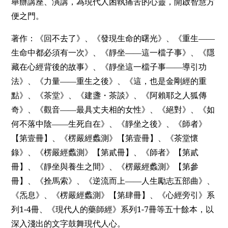
舉辦講座、演講，為現代人困執痛苦的心靈，開啟智慧方
便之門。
著作：《回不去了》、《發現生命的曙光》、《重生——
生命中都必須有一次》、《靜坐——這一檔子事》、《隱
藏在心經背後的故事》、《靜坐這一檔子事——導引功
法》、《力量——重生之後》、《這，也是金剛經的重
點》、《茶堂》、《建盞・茶談》、《阿賴耶之人狐傳
奇》、《觀音——最具丈夫相的女性》、《絕對》、《如
何不落中陰——生死自在》、《靜坐之後》、《師者》
【第壹冊】、《楞嚴經蠡測》【第壹冊】、《茶堂懷
錄》、《楞嚴經蠡測》【第貳冊】、《師者》【第貳
冊】、《靜坐與養生之間》、《楞嚴經蠡測》【第參
冊】、《拴馬索》、《逆流而上——人生勵志五部曲》、
《炁息》、《楞嚴經蠡測》【第肆冊】、《心經旁引》系
1-4
1-7
列
冊、《現代人的藥師經》系列
冊等五十餘本，以
深入淺出的文字鼓舞現代人心。