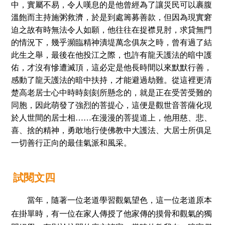
中，實屬不易，令人嘆息的是他曾經為了讓災民可以裹腹
溫飽而主持施粥救濟，於是到處籌募善款，但因為現實窘
迫之故有時無法令人如願，他往往在捉襟見肘，求貸無門
的情況下，幾乎瀕臨精神潰堤萬念俱灰之時，曾有過了結
此生之舉，最後在他投江之際，也許有龍天護法的暗中護
佑，才沒有慘遭滅頂，這必定是他長時間以來默默行善，
感動了龍天護法的暗中扶持，才能避過劫難。從這裡更清
楚高老居士心中時時刻刻所懸念的，就是正在受苦受難的
同胞，因此萌發了強烈的菩提心，這便是觀世音菩薩化現
於人世間的居士相
……
在漫漫的菩提道上，他用慈、悲、
喜、捨的精神，勇敢地行使佛教中大護法、大居士所俱足
一切善行正向的最佳氣派和風采。
試
閱
文四
當年，隨著一位老道學習觀氣望色，這一位老道原本
在掛單時，有一位在家人傳授了他家傳的摸骨和觀氣的獨