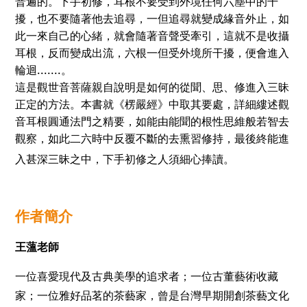
普遍的。下手初修，耳根不要受到外境任何六塵中的干
擾，也不要隨著他去追尋，一但追尋就變成緣音外止，如
此一來自己的心緒，就會隨著音聲受牽引，這就不是收攝
耳根，反而變成出流，六根一但受外境所干擾，便會進入
.......
輪迴
。
這是觀世音菩薩親自說明是如何的從聞、思、修進入三昧
正定的方法。本書就《楞嚴經》中取其要處，詳細縷述觀
音耳根圓通法門之精要，如能由能聞的根性思維般若智去
觀察，如此二六時中反覆不斷的去熏習修持，最後終能進
入甚深三昧之中，下手初修之人須細心捧讀。
作者簡介
王薀老師
一位喜愛現代及古典美學的追求者；一位古董藝術收藏
家；一位雅好品茗的茶藝家，曾是台灣早期開創茶藝文化