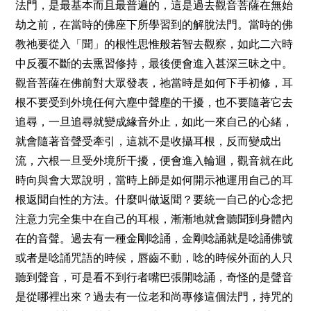
法門，是最基本而且最普遍的，這是過去觀音菩薩在無始
劫之前，在當時的佛座下所學習到的解脫法門。當時的佛
教祂要從入「聞」的根性思惟般若智去觀察，如此二六時
中反覆不斷的去熏習修持，最後便會進入甚深三昧之中。
觀音菩薩在佛前對大眾發表，祂當時是如何下手初修，耳
根不要受到外境任何六塵中聲塵的干擾，也不要隨著它去
追尋，一旦追尋就變成緣音外止，如此一來自己的心緒，
就會隨著音聲受牽引，這就不是收攝耳根，反而變成出
流，六根一旦受外境所干擾，便會進入輪迴，觀音就在此
時向與會大眾說明，當時上師是如何開示祂運用自己的耳
根返聞自性的方法。什麼叫做返聞？要統一自己的心念把
注意力完全集中在自己的耳根，漸漸地就會聽聞到身體內
在的音聲。過去有一種金剛唸誦，金剛唸誦就是唸誦佛號
或者是唸誦咒語的時候，唇齒不動，唸的時候外面的人只
聽到聲音，可是看不到行者嘴巴張開唸誦，奇怪的是聲音
是從哪裡出來？過去有一位老和尚專修這個法門，持咒的