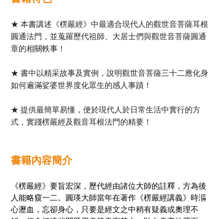
★ 本書講述《楞嚴經》中最適合現代人的觀世音菩薩耳根
圓通法門，並蒐羅歷代祖師、大居士們與觀世音菩薩圓通
章的相關軼事！
★ 書中以精采故事及實例，說明觀世音菩薩三十二應化身
如何遍滿娑婆世界度化眾生的感人事蹟！
★ 提供最簡單易懂，便於現代人於日常生活中實行的方
式，實踐楞嚴經及觀音耳根法門的精要！
書籍
內
容簡介
《楞嚴經》要旨宏深，歷代經由諸位大師的註釋，方為後
人能略窺一二。圓瑛大師當年在著作《楞嚴經講義》時漚
心瀝血，忘卻身心，只要是經文之中稍有疑義或奧理不