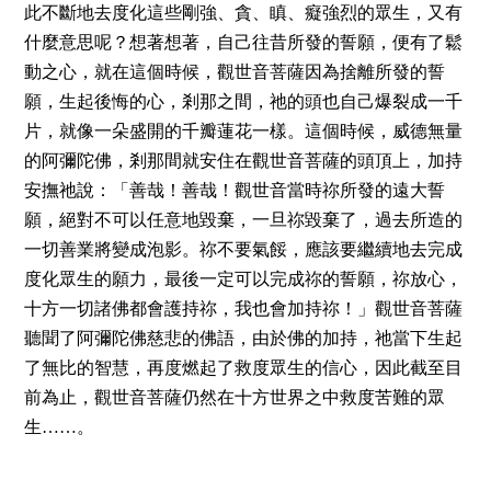
此不斷地去度化這些剛強、貪、瞋、癡強烈的眾生，又有
什麼意思呢？想著想著，自己往昔所發的誓願，便有了鬆
動之心，就在這個時候，觀世音菩薩因為捨離所發的誓
願，生起後悔的心，剎那之間，祂的頭也自己爆裂成一千
片，就像一朵盛開的千瓣蓮花一樣。這個時候，威德無量
的阿彌陀佛，剎那間就安住在觀世音菩薩的頭頂上，加持
安撫祂說：「善哉！善哉！觀世音當時祢所發的遠大誓
願，絕對不可以任意地毀棄，一旦祢毀棄了，過去所造的
一切善業將變成泡影。祢不要氣餒，應該要繼續地去完成
度化眾生的願力，最後一定可以完成祢的誓願，祢放心，
十方一切諸佛都會護持祢，我也會加持祢！」觀世音菩薩
聽聞了阿彌陀佛慈悲的佛語，由於佛的加持，祂當下生起
了無比的智慧，再度燃起了救度眾生的信心，因此截至目
前為止，觀世音菩薩仍然在十方世界之中救度苦難的眾
……
生
。