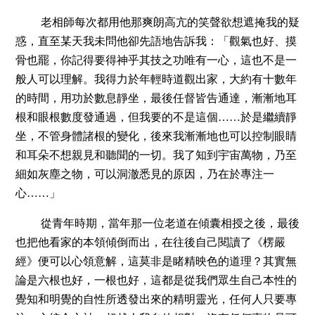
老相師每次都用他那爽朗高亢的笑聲欲想遮掩我的疑
惑，直至某天我未問他卻先語地告訴我：「觀氣也好、摸
骨也罷，你記得要得神乎其技之功唯有一心，這也不是一
般人可以理解。我得力於年輕時道觀出家，大約有十數年
的時間，用功於數息靜坐，最後任督皆告通達，漸漸地耳
……
根和眼根數度發通過，但我要的不是這個
於是繼續靜
坐，不管身體諸根的變化，後來我漸漸地也可以控制眼睛
和耳朵不想親見和聽聞的一切。我了知到宇宙萬物，乃至
細如灰塵之物，可以洞澈悉見的原因，乃在於專注一
……
心
」
從青年時期，當年那一位老道在傾囊相授之後，最後
也把他看家的本領傾倒而出，在往後自己閱讀了《楞嚴
經》便可以心領意解，這莫非是睹精映色的道理？其實無
論是六根也好，一根也好，這都是從我們眾生自己本性的
覺知和明覺的自性所透發出來的精明靈光，任何人只要專