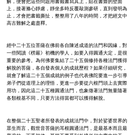
解，便會把這些問題用書籤書寫其上，貼在書齋的壁面
上，接著滌心靜慮，靜坐多時反覆敲測參研，直到發明為
止，才會把書籤撕扯，整整用了八年的時間，才把經文中
高古難解之處盡釋。
經中二十五位菩薩在佛前各自陳述成道的法門和因緣，對
一些閱讀《楞嚴》初機的學人，如要入得圓通大定，是很
重要的參考。為何佛要集結了二十五個修持各種法門獲得
解脫的菩薩，各自發表個人的成就歷程？如果仔細研究，
就會了解這二十五個成就的例子也代表佛陀要進一步引導
弟子們從道理上的理悟，更進一步要從六根門頭上去實際
用功，因此這二十五種圓通法門，也象徵著法門無量隨著
各類根基不同，只要方法得當都可以獲得解脫。
在整個二十五聖者所發表的成就法門中，對於娑婆世界的
眾生而言，觀世音菩薩的耳根圓通法門，是最基本而且最