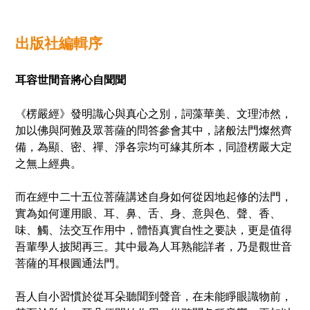
出版社編輯序
耳容世間音將心自聞聞
《楞嚴經》發明識心與真心之別，詞藻華美、文理沛然，
加以佛與阿難及眾菩薩的問答參會其中，諸般法門燦然齊
備，為顯、密、禪、淨各宗均可緣其所本，同證楞嚴大定
之無上經典。
而在經中二十五位菩薩講述自身如何從因地起修的法門，
實為如何運用眼、耳、鼻、舌、身、意與色、聲、香、
味、觸、法交互作用中，體悟真實自性之要訣，更是
值
得
吾輩學人披
閱
再三。其中最為人耳熟能詳者，乃是觀世音
菩薩的耳根圓通法門。
吾人自小習慣於從耳
朵
聽聞到聲音，在未能睜眼識物前，