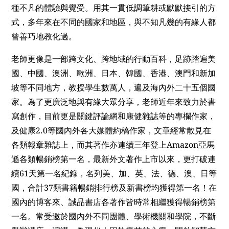
種不凡的體驗與覺受。用其一貫低調筆耕或默默接引的方
式，多年來在不同的國家和地區，與不知凡幾的有緣人都
曾善巧地教化過。
老師更像是一部跨文化、跨地域的行動百科，足跡踏遍美
國、中國、澳洲、歐洲、日本、韓國、香港、澳門和新加
坡等不同地方，教授學生數萬人，遍及海內外二十五個國
家。為了更廣泛地與有緣大眾分享，老師近年來致力於書
寫創作，目前更是關鍵評論網和康健雜誌等的專欄作家，
2.0
及健康
等國內外各大媒體約稿作家，文章經常散見在
Amazon
各類報章雜誌上，而其著作亦連續三年登上
亞馬
遜各類暢銷榜第一名，最新外文著作上市以來，更打破連
61
續
天第一名紀錄，名列美、加、英、法、德、澳、日等
37
國，合計
類書籍暢銷排行榜及新書榜均獲得第一名！在
國內的博客來、誠品書店各著作皆時常相繼獲得暢銷榜第
一名。常受邀於國內外不同團體、學術機關和學院，不斷