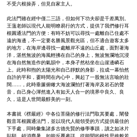
不受六根操弄，但見自家主人。
此法門雖在經中僅二三語，但如何下功夫卻是千差萬別。
王薀老師以現代人能明瞭易行的方式，提供了我們修行耳
根圓通法門的方便：有時不妨可以尋找一處離自己住處不
遠的海邊，不一定要名勝風景觀光區，但不適合遊客太多
的地方，在海岸邊尋找一處離岸不遠的山丘處，面對著海
洋，湛然無波的海風輕拂在自己的身上，無波無瀾地沉浸
在海自然無造作的氣韻中，本身孑然枯坐在山崖邊嶙石
上。此時和煦的太陽光和自己靜默的身影，拉成一幕怡然
自許的平和，霎時間在
內
心中，興起了一股無法言
喻
的壯
闊……，此時垂簾俯瞰大海波瀾拍打著海岸及岩石的聲
音，自己身心渾然進入有如天人合一的境界中良久、良
久，這是人世間最醇美的一刻。
本書就《楞嚴經》中各位菩薩的修行法門取其要處，闡發
觀音耳根圓通法門，並以現代人能領受的方式提供最佳的
下手處，同時彙集諸多古德先賢的修學事蹟，讀之如冰片
貼額，頓消塵暑，如能反覆參詳，從能聞的根性思維般若