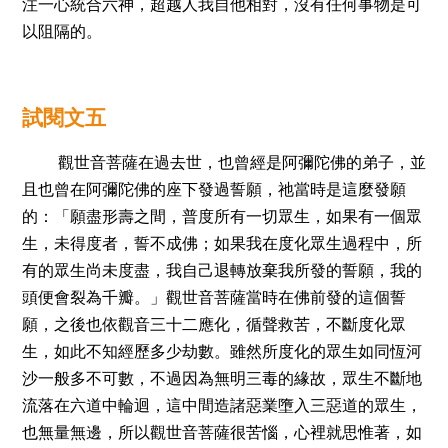
注一心統合六神，超越人我自他相對，沒有任何事物是可
以阻隔的。
試
閱
文五
觀世音菩薩在過去世，也曾經是阿彌陀佛的弟子，並
且也曾在阿彌陀佛的座下發過誓願，祂當時是這麼發願
的：「願盡形壽之間，普度所有一切眾生，如果有一個眾
生，未得度者，誓不成佛；如果我在度化眾生過程中，所
有的眾生尚未度盡，我自己退轉放棄我所發的誓願，我的
頭便會裂為千瓣。」觀世音菩薩當時在佛前發的這個誓
願，之後也依觀音三十二應化，循聲救苦，不斷度化眾
生，如此不知經歷多少劫數。雖然所度化的眾生如同恆河
沙一般多不可數，不過因為無明三毒的緣故，眾生不斷地
流落在六道中輪迴，這中間造諸惡業墮入三惡道的眾生，
也無量無邊，所以觀世音菩薩很苦惱，心裡就思惟著，如