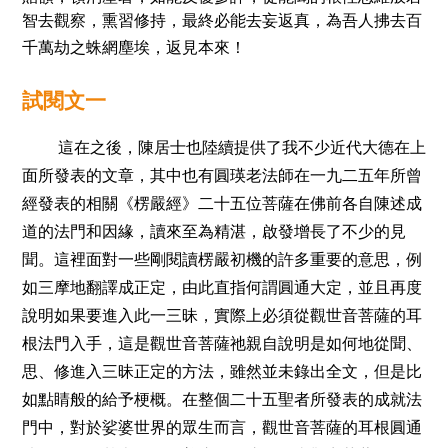
智去觀察，熏習修持，最終必能去妄返真，為吾人拂去百
千萬劫之蛛網塵埃，返見本來！
試
閱
文一
這在之後，陳居士也陸續提供了我不少近代大德在上
面所發表的文章，其中也有圓瑛老法師在一九二五年所曾
經發表的相關《楞嚴經》二十五位菩薩在佛前各自陳述成
道的法門和因緣，讀來至為精湛，啟發增長了不少的見
聞。這裡面對一些剛閱讀楞嚴初機的許多重要的意思，例
如三摩地翻譯成正定，由此直指何謂圓通大定，並且再度
說明如果要進入此一三昧，實際上必須從觀世音菩薩的耳
根法門入手，這是觀世音菩薩祂親自說明是如何地從聞、
思、修進入三昧正定的方法，雖然並未錄出全文，但是比
如點睛般的給予梗概。在整個二十五聖者所發表的成就法
門中，對於娑婆世界的眾生而言，觀世音菩薩的耳根圓通