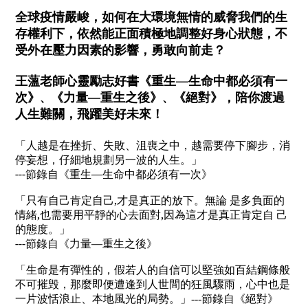
全球疫情嚴峻，如何在大環境無情的威脅我們的生
存權利下，依然能正面積極地調整好身心狀態，不
受外在壓力因素的影響，勇敢向前走？
王薀老師心靈勵志好書《重生—生命中都必須有一
次》
《力量—重生之後》
《絕對》，陪你渡過
、
、
人生難關，飛躍美好未來！
「人越是在挫折、失敗、沮喪之中，越需要停下腳步，消
停妄想，仔細地規劃另一波的人生。」
---節錄自《重生—生命中都必須有一次》
「只有自己肯定自己,才是真正的放下。無論 是多負面的
情緒,也需要用平靜的心去面對,因為這才是真正肯定自 己
的態度。」
---節錄自《力量—重生之後》
「生命是有彈性的，假若人的自信可以堅強如百結鋼條般
不可摧毁，那麼即便遭逢到人世間的狂風驟雨，心中也是
一片波恬浪止、本地風光的局勢。」
---節錄自《絕對》