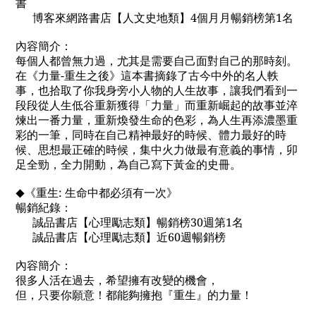
書
博客來網路書店【人文史地類】4個月月暢銷榜第1名
內容簡介：
每個人都曾無力過，尤其是需要自己面對自己的那時刻。
在《力量-重生之後》這本書摘錄了古今中外的名人軼
事，也拾取了你我身旁小人物的人生故事，讓我們看到一
段段從人生低谷重新獲得「力量」而重新崛起的故事並淬
煉出一番力量，重新煥發生命的色彩，為人生再添濃墨重
彩的一筆，同時在自己精神最好的時候、體力最好的時
候、思想最正確的時候，集中火力做最有意義的事情，卯
足全勁，全力開動，為自己寫下黃金的史冊。
《重生: 生命中都必須有一次》
◆
暢銷紀錄：
誠品書店【心理勵志類】暢銷榜30週第1名
誠品書店【心理勵志類】近60週暢銷榜
內容簡介：
很多人活在過去，希望擁有改變的機會，
但，只要你願意！都能夠擁抱『重生』的力量！