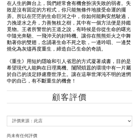
在人生的舞台上，我們經常會有機會扮演失敗的弱者。失
敗是沒有固定的方程式，你只能無條件地接受命運的擺
弄。所以在茫茫的生命巨河之中，你如何能夠安然駛過，
力挽逆水之舟，力善無枝之樹，其中有一個方法便是持鑑
覓物。王者所警世的王道之說，有時候是你從生命的曙光
中隨光奔馳、一飛沖天的好時機。讓你在熊熊炬火之中舞
動著你的雙翅，念誦著生命不死之歌，一邊吟唱、一邊焚
燒化為灰燼再度重生，締造自己生命的奇蹟。
《重生》用短約隱喻和引人省思的方式凝著成書，目的是
希望現代人能夠在日理萬機、闠鬧煩囂的環境中有一片屬
於自己的淡定靜慮塵世淨土。讓在這舉世渾沌不明的迷惘
中的自己，有不斷重生的機會！
顧客評價
尚未有任何評價