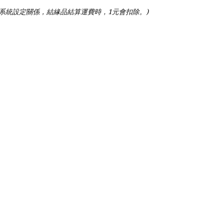
因系統設定關係，結緣品結算運費時，1元會扣除。)
恭頌（免費結緣CD）