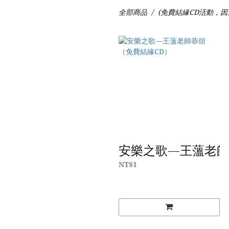
全部商品
(免費結緣CD活動，
安樂之歌—王薀老師
NT$1