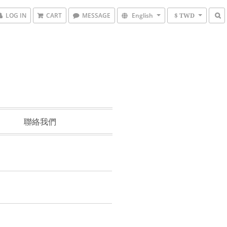
LOG IN
CART
MESSAGE
English
$ TWD
聯絡我們