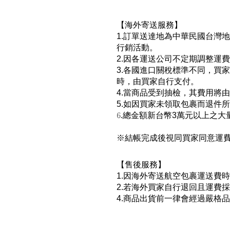
【海外寄送服務】
1.訂單送達地為中華民國台灣
行銷活動。
2.因各運送公司不定期調整運
3.各國進口關稅標準不同，買
時，由買家自行支付。
4.當商品受到抽檢，其費用將
5.如因買家未領取包裹而退件
6
.總金額新台幣3萬元以上之
※結帳完成後視同買家同意運費
【售後服務】
1.因海外寄送航空包裹運送費
2.若海外買家自行退回且運費
4.商品出貨前一律會經過嚴格