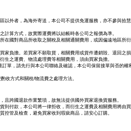
地區以外者，為海外寄送，本公司不提供免運服務，亦不參與拾
費之計算方式，故實際運費將以結帳時各公司之報價為準。
家所在國對商品所收取之關稅及相關通關費用，或因偏遠地區所
由買家負擔。若買家不願取貨，相關費用或貨件遭銷毀、退回之
所衍生之運費、物流處理費等相關費用，須由買家負擔。
大量訂單，請先行與本公司聯絡及確認，本公司保留接單與否的權
酌收方式和關稅/物流費之處理方法。
時，且跨國退款作業繁瑣，故無法提供國外買家退換貨服務。
採貨到付款，本公司將一律拒收，而衍生之運費及相關費用將由
品質控管及檢查，避免買家收到瑕疵商品，請安心訂購。