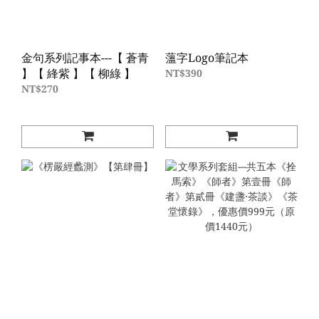
金句系列記事本---【 蒼青
薀字Logo筆記本
】【 綘紫 】【 柳綠 】
NT$390
NT$270