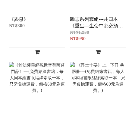
《炁息》
勵志系列套組---共四本
《重生—生命中都必須有
NT$300
一次》《力量—重生之
NT$1,230
後》《絕對》《逆流而上
NT$950
—人生勵志五部曲》，優
惠價950元（原價1230
元）