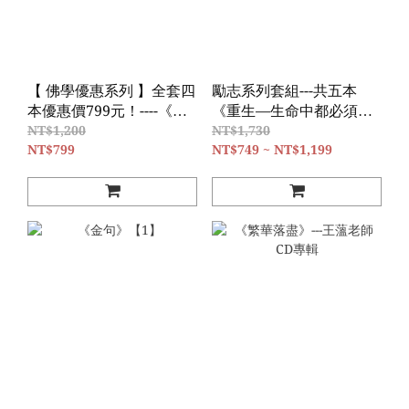
【 佛學優惠系列 】全套四
勵志系列套組---共五本
本優惠價799元！----《楞
《重生—生命中都必須有
嚴經蠡測》【第壹冊】、
一次》《力量—重生之
NT$1,200
NT$1,730
《楞嚴經蠡測》【第貳
NT$799
後》《絕對》《逆流而上
NT$749 ~ NT$1,199
冊】、《楞嚴經蠡測》
—人生勵志五部曲》《金
【第參冊】、《楞嚴經蠡
句》
測》【第肆冊】