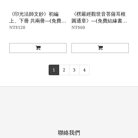
《印光法師文鈔》初編
《楞嚴經觀世音菩薩耳根
上、下冊 共兩冊---(免費結
圓通章》---(免費結緣書
緣書籍，每人同本經書限
籍，每人同本經書限結緣
NT$120
NT$60
結緣索取一本，只需負擔
索取一本，只需負擔運
運費，價格60元為運費。)
費，價格60元為運費。)
1
2
3
4
聯絡我們