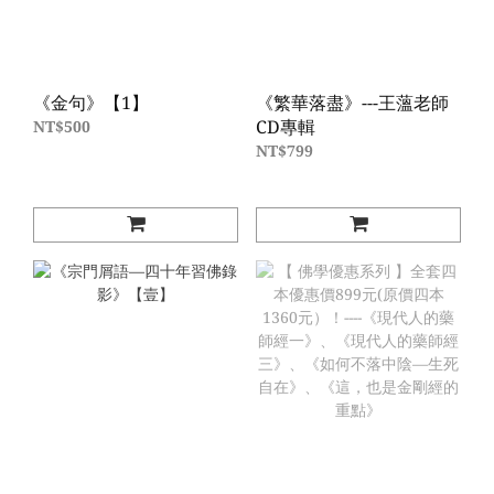
《金句》【1】
《繁華落盡》---王薀老師
CD專輯
NT$500
NT$799