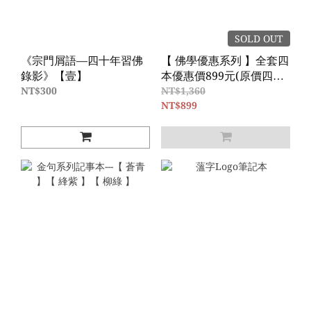
SOLD OUT
《宗門屑語—四十年習佛
【 佛學優惠系列 】全套四
錄影》【壹】
本優惠價899元(原價四本
1360元）！----《現代人的
NT$300
NT$1,360
藥師經一》、《現代人的
NT$899
藥師經三》、《如何不落
中陰—生死自在》、
《這，也是金剛經的重
點》