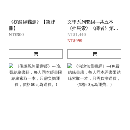
《楞嚴經蠡測》【第肆
文學系列套組---共五本
冊】
《拴馬索》《師者》第壹
冊《師者》第貳冊《建盞·
NT$300
NT$1,440
茶談》《茶堂懷錄》，優
NT$999
惠價999元（原價1440
元）