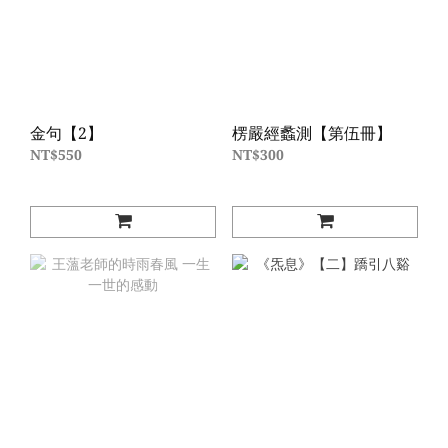
金句【2】
楞嚴經蠡測【第伍冊】
NT$550
NT$300