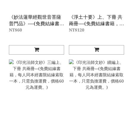
《妙法蓮華經觀世音菩薩
《淨土十要》上、下冊 共
普門品》----(免費結緣書
兩冊----(免費結緣書籍，每
籍，每人同本經書限結緣
人同本經書限結緣索取一
NT$60
NT$120
索取一本，只需負擔運
本，只需負擔運費，價格
費，價格60元為運費。)
60元為運費。)