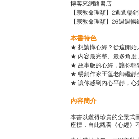
博客來網路書店
【宗教命理類】2週週暢銷
【宗教命理類】26週週暢
本書特色
★ 想讀懂心經？從這開始
★ 內容最完整、最多角
★ 故事版的心經，讓你輕
★ 暢銷作家王薀老師繼靜
★ 讓你感到內心平靜，心
內容簡介
本書以難得珍貴的全景式
座標，自此觀看《心經》