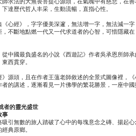
大師求法的大無畏菩提心源頭，在氣魄中有慈悲，在善
，下達歷代哲人丰采，生動流暢，直指心性。
典《心經》，字字優美深邃，無法增一字，無法減一字
炬，不斷地點燃一代又一代求道者的心智，可惜隱藏在
，從中國最負盛名的小說《西遊記》作者吳承恩所師承
，東西貫穿。
經》源頭，且在作者王薀老師敘述的全景式圖像裡，《
作者的講述，逐漸看見一片佛學的繁花勝景，一座中國
就者的靈光盛世
故事
路吸引無數的旅人踏破了心中的每塊意念之磚、揚起心
的經典原鄉。