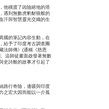
，他橫渡了凶險絕地的塔
，遇到無數虎豹豺狼般的
血汗與智慧靈光交織的生
異國的筆記內容生動，在
，給予了印度考古調查團
藏法師傳》(通稱《慈恩
聞。這師徒畫面啟發著無數
與史詩般的故事才引起了
絲路行奇險，邊疆與印度
力之宏大因而能以一介孤