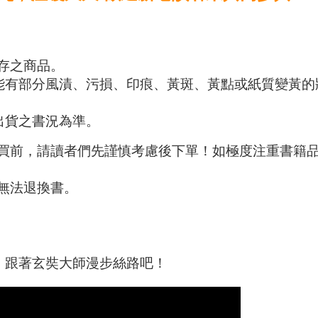
存之商品。
能有部分風漬、污損、印痕、黃斑、黃點或紙質變黃的
出貨之書況為準。
購買前，請讀者們先謹慎考慮後下單！如極度注重書籍
無法退換書。
》跟著玄奘大師漫步絲路吧！