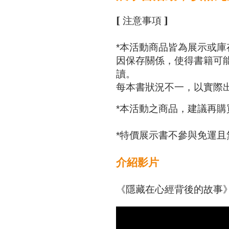
[ 
注意事項
 ]
*本活動商品皆為展示或庫
因保存關係，使得書籍可
讀。
每本書狀況不一，以實際
*本活動之商品，建議再
*特價展示書不參與免運且
介紹影片
《隱藏在心經背後的故事