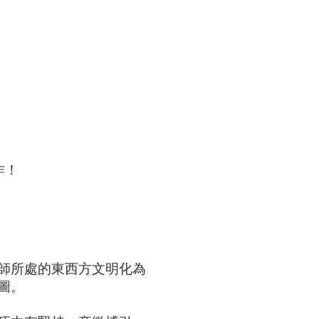
作！
師所處的東西方文明化為
圖。