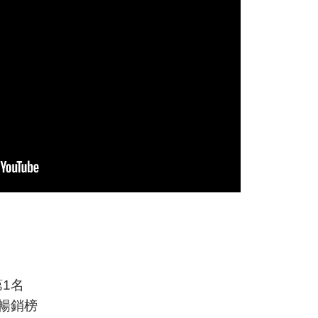
1名
週暢銷榜