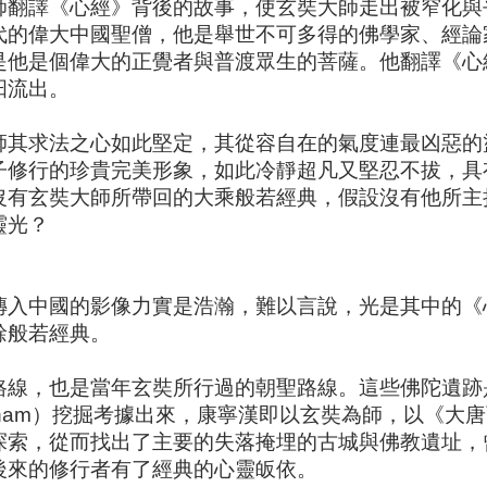
師翻譯《心經》背後的故事，使玄奘大師走出被窄化與
代的偉大中國聖僧，他是舉世不可多得的佛學家、經論
是他是個偉大的正覺者與普渡眾生的菩薩。他翻譯《心
汩流出。
師其求法之心如此堅定，其從容自在的氣度連最凶惡的
子修行的珍貴完美形象，如此冷靜超凡又堅忍不拔，具
沒有玄奘大師所帶回的大乘般若經典，假設沒有他所主
靈光？
傳入中國的影像力實是浩瀚，難以言說，光是其中的《
餘般若經典。
路線，也是當年玄奘所行過的朝聖路線。這些佛陀遺跡
 Cunningham）挖掘考據出來，康寧漢即以玄奘為師，以
探索，從而找出了主要的失落掩埋的古城與佛教遺址，
後來的修行者有了經典的心靈皈依。