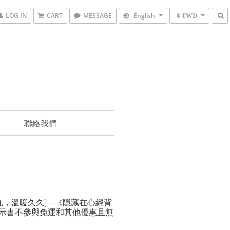
LOG IN
CART
MESSAGE
English
$ TWD
聯絡我們
，溫暖久久] ---《隱藏在心經背
價展示書不參與免運和其他優惠且無