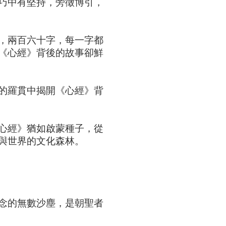
巧中有堅持，旁徵博引，
，兩百六十字，每一字都
《心經》背後的故事卻鮮
的羅貫中揭開《心經》背
心經》猶如啟蒙種子，從
與世界的文化森林。 
念的無數沙塵，是朝聖者