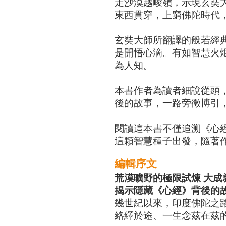
走沙漠越峻嶺，示現玄奘
東西貫穿，上窮佛陀時代
玄奘大師所翻譯的般若經
是開悟心滴。有如智慧火
為人知。
本書作者為讀者細說從頭
後的故事，一路旁徵博引
閱讀這本書不僅追溯《心
這顆智慧種子出發，隨著
編輯序文
荒漠曠野的極限試煉 大成
揭示隱藏《心經》背後的
幾世紀以來，印度佛陀之
絡繹於途、一生念茲在茲