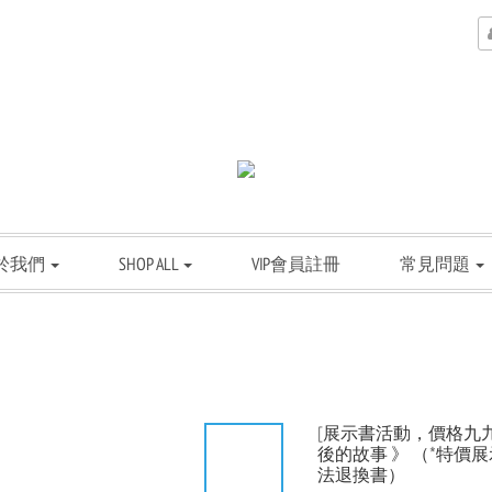
於我們
SHOP ALL
VIP會員註冊
常見問題
[展示書活動，價格九九
後的故事 》 （*特
法退換書）