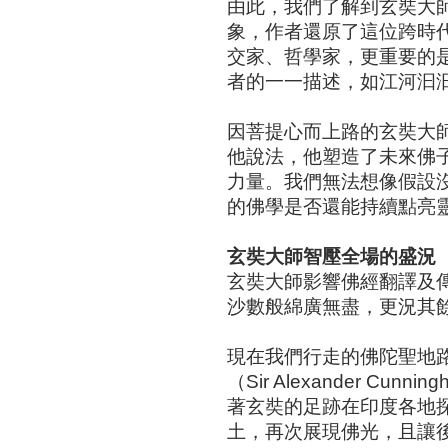
由此，我們了解到玄奘大
象，作者還原了這位跨時
交家、哲學家，更重要的
者的一一描述，如江河汩
因菩提心而上路的玄奘大
他說法，他塑造了未來佛
力量。我們無法想像假設
的佛學是否還能持續點亮
玄奘大師智壓全場的盛況
玄奘大師影響佛經翻譯及
沙數般綿廣無盡，更況其
現在我們行走的佛陀聖地
（Sir Alexander
著玄奘的足跡在印度各地
土，再次展現佛光，且讓