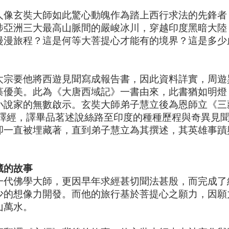
人像玄奘大師如此驚心動魄作為踏上西行求法的先鋒者
涉亞洲三大最高山脈間的嚴峻冰川，穿越印度黑暗大陸
漫漫旅程？這是何等大菩提心才能有的境界？這是多少
太宗要他將西遊見聞寫成報告書，因此資料詳實，周遊
藻優美。此為《大唐西域記》一書由來，此書猶如明燈
小說家的無數啟示。玄奘大師弟子慧立後為恩師立《三
天譯經，譯畢品茗述說絲路至印度的種種歷程與奇異見
卻一直被埋藏著，直到弟子慧立為其撰述，其英雄事蹟
藏的故事
一代佛學大師，更因早年求經甚切聞法甚殷，而完成了
少的想像力開發。而他的旅行基於菩提心之願力，因願
山萬水。