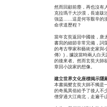
然而回顧前塵，再也沒有
克拉瑪干大沙漠，長途跋
強盜……這是何等艱辛的
命求道歷程？
當年玄奘返回中國後，唐
書寫的細節非常完備，詞
的考古學家和藝術史家與
傳》)，據說當時兩人白
的後來者。然而玄奘大師
章回小說家的想像。
建立世界文化座標揭示隱
本書揭櫫玄奘大師不獨是
的奇風異俗給予了後人不
僧穿過大江南北，走遍千