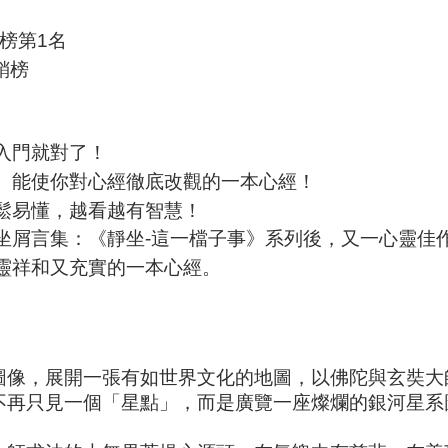
榜第1名
銷榜
入門就對了！
度、能使你對心經徹底改觀的一本心經！
鬆易懂，越看越有智慧！
坐屑言集：《靜坐-這一檔子事》系列後，又一心靈佳
靈祥和又充實的一本心經。
圖像，展開一張有如世界文化的地圖，以佛陀與玄奘大
不再只見一個「星點」，而是廣覽一座燦爛的銀河星系