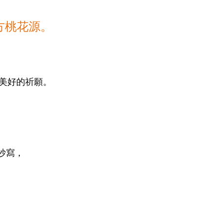
方桃花源。
美好的祈願。
。
抄寫，