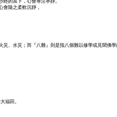
抄經的當下，心會專注寧靜。
心會隨之柔軟沉靜，
火災、水災；而『八難』則是指八個難以修學或見聞佛學
作大福田。