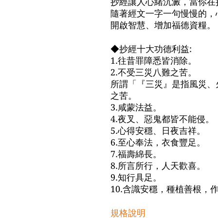
抄經讓人心緒沉澱，當你在
隨著經文一字一句慢慢的，
開啟智慧、增加福德資糧。
◆抄經十大功德利益:
1.往昔罪障悉皆消除。
2.不受三災八難之苦。
所謂「『三災』是指風災、
之苦。
3.咸蒙法益。
4.夜叉、惡鬼都皆不能侵。
5.心得安穩、日夜吉祥。
6.至心奉法，衣食豐足。
7.福壽綿長。
8.所言所行，人天歡喜。
9.知行具足。
10.含識安穩，種植善根，
規格說明