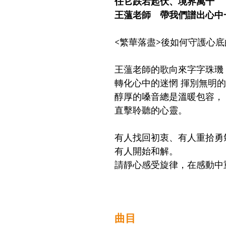
任它跌宕起伏、境界萬千 
王薀老師　帶我們譜出心中
<繁華落盡>後如何守護心底
王薀老師的歌向來字字珠璣
轉化心中的迷惘 揮別無明的
醇厚的嗓音總是溫暖包容，
直擊聆聽的心靈。 
有人找回初衷、有人重拾勇
有人開始和解。 
請靜心感受旋律，在感動中
曲目