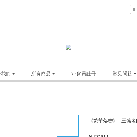
於我們
所有商品
VIP會員註冊
常見問題
《繁華落盡》---王薀老
NT$799